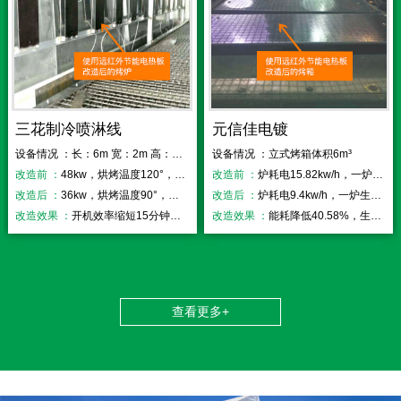
三花制冷喷淋线
元信佳电镀
设备情况 ：长：6m 宽：2m 高：2.2m
设备情况 ：立式烤箱体积6m³
改造前 ：
48kw，烘烤温度120°，开机时间50分钟
改造前 ：
炉耗电15.82kw/h，一炉生产时间52分钟
改造后 ：
36kw，烘烤温度90°，开机时间35分钟
改造后 ：
炉耗电9.4kw/h，一炉生产时间33分钟
改造效果 ：
开机效率缩短15分钟，效率提高25%
改造效果 ：
能耗降低40.58%，生产效率提高36.50%
查看更多+