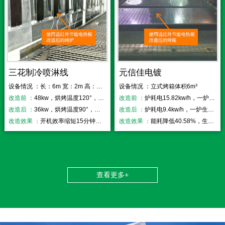
三花制冷喷淋线
元信佳电镀
设备情况 ：长：6m 宽：2m 高：2.2m
设备情况 ：立式烤箱体积6m³
改造前 ：
48kw，烘烤温度120°，开机时间50分钟
改造前 ：
炉耗电15.82kw/h，一炉生产时间52分钟
改造后 ：
36kw，烘烤温度90°，开机时间35分钟
改造后 ：
炉耗电9.4kw/h，一炉生产时间33分钟
改造效果 ：
开机效率缩短15分钟，效率提高25%
改造效果 ：
能耗降低40.58%，生产效率提高36.50%
查看更多+