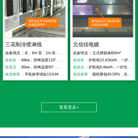
三花制冷喷淋线
元信佳电镀
设备情况 ：长：6m 宽：2m 高：2.2m
设备情况 ：立式烤箱体积6m³
改造前 ：
48kw，烘烤温度120°，开机时间50分钟
改造前 ：
炉耗电15.82kw/h，一炉生产时间52分钟
改造后 ：
36kw，烘烤温度90°，开机时间35分钟
改造后 ：
炉耗电9.4kw/h，一炉生产时间33分钟
改造效果 ：
开机效率缩短15分钟，效率提高25%
改造效果 ：
能耗降低40.58%，生产效率提高36.50%
查看更多+