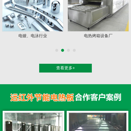
镀、电泳行业
电热烤箱设备厂
硅
查看更多+