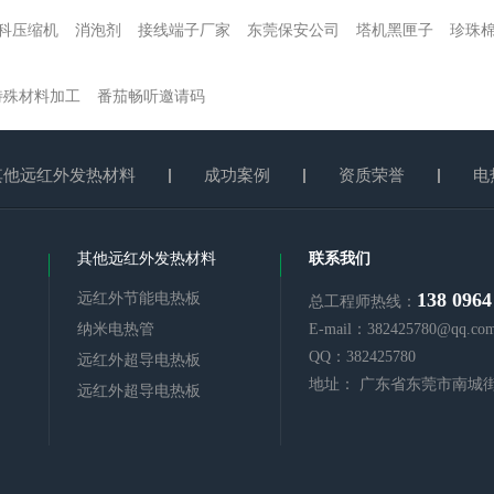
科压缩机
消泡剂
接线端子厂家
东莞保安公司
塔机黑匣子
珍珠
特殊材料加工
番茄畅听邀请码
其他远红外发热材料
成功案例
资质荣誉
电
其他远红外发热材料
联系我们
138 0964
远红外节能电热板
总工程师热线：
纳米电热管
E-mail：382425780@qq.co
QQ：382425780
远红外超导电热板
地址： 广东省东莞市南城
远红外超导电热板