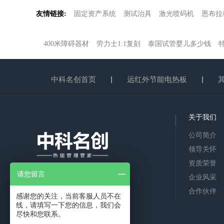
友情链接:
固定资产系统
测试治具
激光喷码机
恩布拉
400米障碍器材
劳力士1:1复刻
泰国试管婴儿多少钱
中科名创首页
远红外节能电热板
关于我们
公司简介
领导关怀
资质荣誉
请您留言
中科院孵化企业
企业风采
合作伙伴
感谢您的关注，当前客服人员不在
线，请填写一下您的信息，我们会
尽快和您联系。